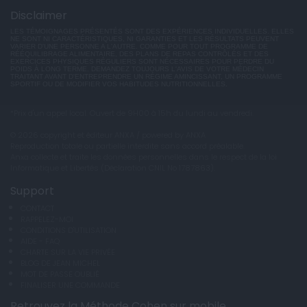
Disclaimer
LES TÉMOIGNAGES PRÉSENTÉS SONT DES EXPÉRIENCES INDIVIDUELLES. ELLES
NE SONT NI CARACTÉRISTIQUES, NI GARANTIES ET LES RÉSULTATS PEUVENT
VARIER D'UNE PERSONNE A L'AUTRE. COMME POUR TOUT PROGRAMME DE
RÉÉQUILIBRAGE ALIMENTAIRE, DES PLANS DE REPAS CONTRÔLÉS ET DES
EXERCICES PHYSIQUES RÉGULIERS SONT NÉCESSAIRES POUR PERDRE DU
POIDS À LONG TERME. DEMANDEZ TOUJOURS L'AVIS DE VOTRE MÉDECIN
TRAITANT AVANT D'ENTREPRENDRE UN RÉGIME AMINCISSANT, UN PROGRAMME
SPORTIF OU DE MODIFIER VOS HABITUDES NUTRITIONNELLES.
*Prix d'un appel local. Ouvert de 9H00 à 15h du lundi au vendredi.
© 2026 copyright et éditeur ANXA / powered by ANXA
Reproduction totale ou partielle interdite sans accord préalable.
Anxa collecte et traite les données personnelles dans le respect de la loi
Informatique et Libertés (Déclaration CNIL No 1787863).
Support
CONTACT
RAPPELEZ-MOI
CONDITIONS D'UTILISATION
AIDE - FAQ
CHARTE SUR LA VIE PRIVÉE
BLOG DE JEAN MICHEL
MOT DE PASSE OUBLIÉ
FINALISER UNE COMMANDE
Retrouvez la Méthode Cohen sur mobile