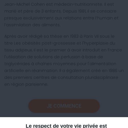
Jean-Michel Cohen est médecin-nutritionniste. Il est
marié et père de 3 enfants. Depuis 1981, il se consacre
presque exclusivement aux relations entre l’humain et
l’assimilation des aliments.
Après avoir rédigé sa thèse en 1983 à Paris VII sous le
titre Les obésités post-grossesse et l'hyperplasie du
tissu adipeux, il est le premier à avoir introduit en France
l'utilisation de solutions de perfusion à base de
triglycérides à chaînes moyennes pour l'alimentation
artificielle en réanimation. Il a également créé en 1986 un
des premiers centres de consultation pluridisciplinaire
en région parisienne.
JE COMMENCE
Le respect de votre vie privée est