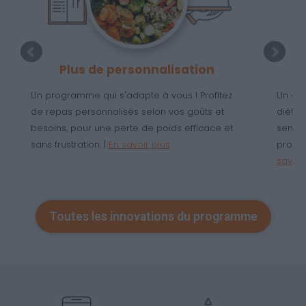
Plus de personnalisation
Un programme qui s'adapte à vous ! Profitez
Un ac
de repas personnalisés selon vos goûts et
diétét
besoins, pour une perte de poids efficace et
semain
sans frustration. |
En savoir plus
progra
savoir
Toutes les innovations du programme