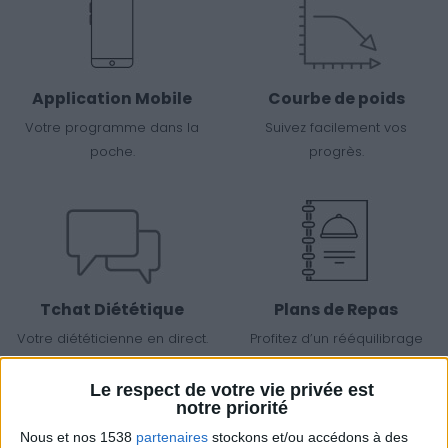
Application Mobile
Courbe de poids
Votre programme dans la
Suivez facilement vos
poche.
progrès.
Tchat Diététique
Plans de Repas
Votre diététicienne en direct.
Profitez d’un rééquilibrage
alimentaire.
Le respect de votre vie privée est
notre priorité
Nous et nos 1538
partenaires
stockons et/ou accédons à des