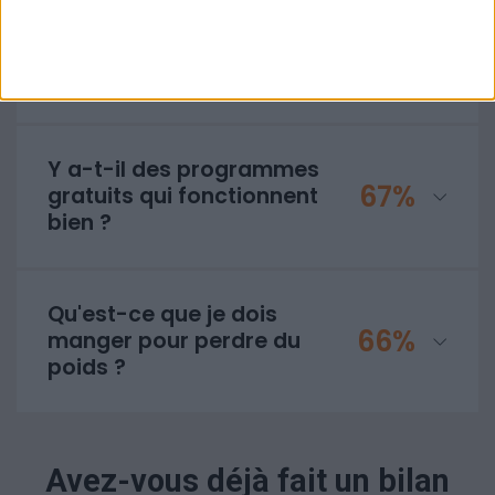
Combien de semaines ça
71%
va me prendre pour
perdre mes kilos ?
Y a-t-il des programmes
67%
gratuits qui fonctionnent
bien ?
Qu'est-ce que je dois
66%
manger pour perdre du
poids ?
Avez-vous déjà fait un bilan