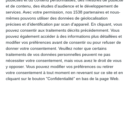
Ces formations en nutrition sont destinées à toutes les
et de contenu, des études d'audience et le développement de
services.
Avec votre permission, nos 1538 partenaires et nous-
femmes (et aux hommes aussi !), quel que soit leur âge,
mêmes pouvons utiliser des données de géolocalisation
quels que soient leurs comportements alimentaires et
précises et d’identification par scan d'appareil. En cliquant, vous
quel que soit leur niveau de connaissances en matière
pouvez consentir aux traitements décrits précédemment. Vous
d'alimentation. Elles sont disponibles à vie.
pouvez également accéder à des informations plus détaillées et
modifier vos préférences avant de consentir ou pour refuser de
donner votre consentement.
Veuillez noter que certains
traitements de vos données personnelles peuvent ne pas
JE COMMENCE
nécessiter votre consentement, mais vous avez le droit de vous
y opposer. Vous pouvez modifier vos préférences ou retirer
votre consentement à tout moment en revenant sur ce site et en
cliquant sur le bouton "Confidentialité" en bas de la page Web.