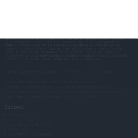
Disclaimer
LES TÉMOIGNAGES PRÉSENTÉS SONT DES EXPÉRIENCES INDIVIDUELLES. ELLES
NE SONT NI CARACTÉRISTIQUES, NI GARANTIES ET LES RÉSULTATS PEUVENT
VARIER D'UNE PERSONNE A L'AUTRE. COMME POUR TOUT PROGRAMME DE
RÉÉQUILIBRAGE ALIMENTAIRE, DES PLANS DE REPAS CONTRÔLÉS ET DES
EXERCICES PHYSIQUES RÉGULIERS SONT NÉCESSAIRES POUR PERDRE DU
POIDS À LONG TERME. DEMANDEZ TOUJOURS L'AVIS DE VOTRE MÉDECIN
TRAITANT AVANT D'ENTREPRENDRE UN RÉGIME AMINCISSANT, UN PROGRAMME
SPORTIF OU DE MODIFIER VOS HABITUDES NUTRITIONNELLES.
*Prix d'un appel local. Ouvert de 9H00 à 15h du lundi au vendredi.
© 2026 copyright et éditeur ANXA / powered by ANXA
Reproduction totale ou partielle interdite sans accord préalable.
Anxa collecte et traite les données personnelles dans le respect de la loi
Informatique et Libertés (Déclaration CNIL No 1787863).
Support
CONTACT
RAPPELEZ-MOI
CONDITIONS D'UTILISATION
AIDE - FAQ
CHARTE SUR LA VIE PRIVÉE